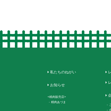
私たちのねがい
お知らせ
<精肉販売店>
-
精肉あづま
-
-