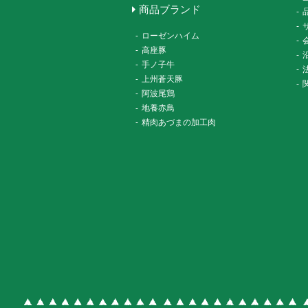
商品ブランド
-
-
-
ローゼンハイム
-
-
高座豚
-
-
手ノ子牛
-
-
上州蒼天豚
-
-
阿波尾鶏
-
地養赤鳥
-
精肉あづまの加工肉