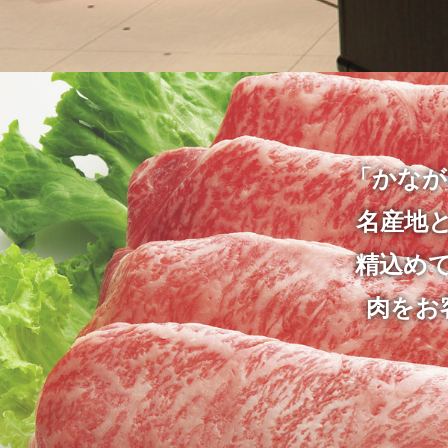
「かなが
名産地
精込め
肉をお