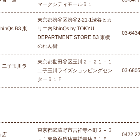
マークシティモールＢ１
東京都渋谷区渋谷2-21-1渋谷ヒカ
nQs B3 東
リエ内ShinQs by TOKYU
03-643
DEPARTMENT STORE B3 東横
のれん街
東京都世田谷区玉川２－２１－１
 二子玉川ラ
二子玉川ライズショッピングセン
03-680
ターＢ１Ｆ
東京都武蔵野市吉祥寺本町２－３
祥寺店
0422-2
－１東急百貨店吉祥寺店Ｂ１Ｆ