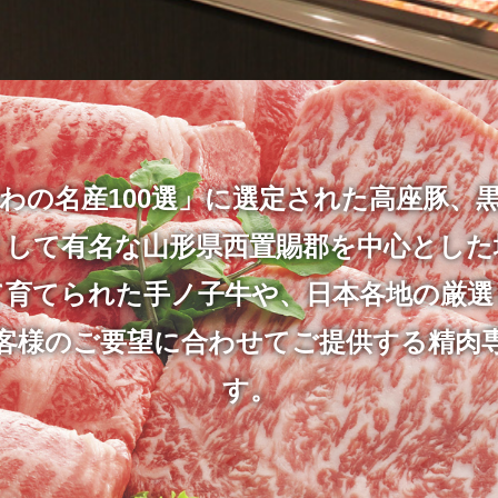
わの名産100選」に選定された高座豚、
として有名な山形県西置賜郡を中心とした
て育てられた手ノ子牛や、日本各地の厳選
客様のご要望に合わせてご提供する精肉
す。