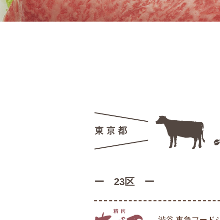
ー 23区 ー
渋谷 東急フード