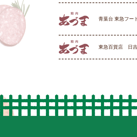
青葉台 東急フ
東急百貨店 日