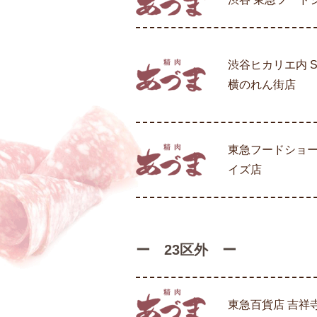
渋谷ヒカリエ内 Shi
横のれん街店
東急フードショー
イズ店
ー 23区外 ー
東急百貨店 吉