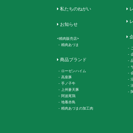
私たちのねがい
お知らせ
<精肉販売店>
-
精肉あづま
-
-
商品ブランド
-
-
-
ローゼンハイム
-
-
高座豚
-
-
手ノ子牛
-
-
上州蒼天豚
-
-
阿波尾鶏
-
地養赤鳥
-
精肉あづまの加工肉