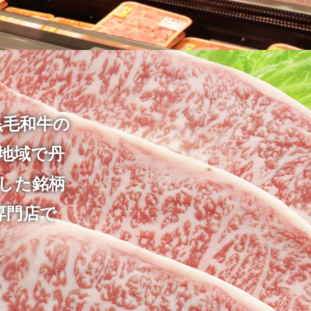
黒毛和牛の
地域で丹
した銘柄
専門店で