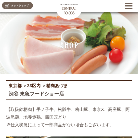
CENTRAL FOODS
東京都
＞
23区内
＞
精肉あづま
渋谷 東急フードショー店
【取扱銘柄肉】手ノ子牛、松阪牛、梅山豚、東京X、高座豚、阿
波尾鶏、地養赤鶏、四国匠どり
※仕入状況によって一部商品がない場合もございます。