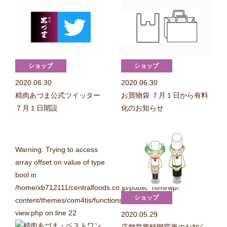
2020.06.30
2020.06.30
精肉あづま公式ツイッター
お買物袋 ７月１日から有料
７月１日開設
化のお知らせ
Warning
: Trying to access
array offset on value of type
bool in
/home/xb712111/centralfoods.co.jp/public_html/wp-
content/themes/com4tis/functions/custom-
view.php
on line
22
2020.05.29