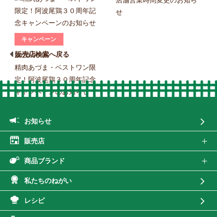
店舗営業時間変更のお知ら
せ
販売店検索へ戻る
2020.06.06
精肉あづま・ベストワン限
定！阿波尾鶏３０周年記念
キャンペーンのお知らせ
お知らせ
販売店
商品ブランド
私たちのねがい
レシピ