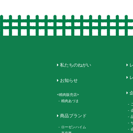
私たちのねがい
お知らせ
<精肉販売店>
-
精肉あづま
-
-
商品ブランド
-
-
-
ローゼンハイム
-