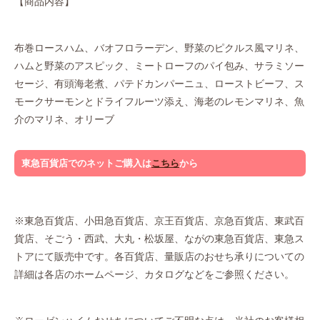
【商品内容】
布巻ロースハム、バオフロラーデン、野菜のピクルス風マリネ、
ハムと野菜のアスピック、ミートローフのパイ包み、サラミソー
セージ、有頭海老煮、パテドカンパーニュ、ローストビーフ、ス
モークサーモンとドライフルーツ添え、海老のレモンマリネ、魚
介のマリネ、オリーブ
東急百貨店でのネットご購入は
こちら
から
※東急百貨店、小田急百貨店、京王百貨店、京急百貨店、東武百
貨店、そごう・西武、大丸・松坂屋、ながの東急百貨店、東急ス
トアにて販売中です。各百貨店、量販店のおせち承りについての
詳細は各店のホームページ、カタログなどをご参照ください。