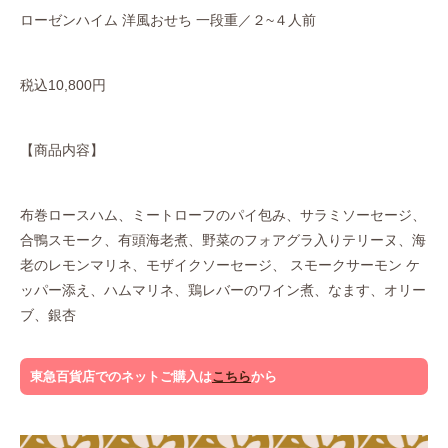
ローゼンハイム 洋風おせち 一段重／２~４人前
税込10,800円
【商品内容】
布巻ロースハム、ミートローフのパイ包み、サラミソーセージ、
合鴨スモーク、有頭海老煮、野菜のフォアグラ入りテリーヌ、海
老のレモンマリネ、モザイクソーセージ、 スモークサーモン ケ
ッパー添え、ハムマリネ、鶏レバーのワイン煮、なます、オリー
ブ、銀杏
東急百貨店でのネットご購入は
こちら
から