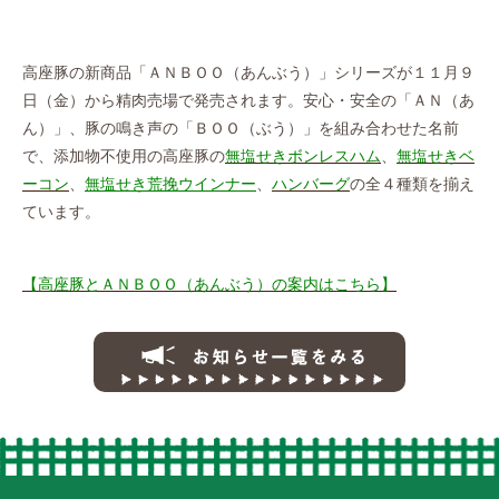
高座豚の新商品「ＡＮＢＯＯ（あんぶう）」シリーズが１１月９
日（金）から精肉売場で発売されます。安心・安全の「ＡＮ（あ
ん）」、豚の鳴き声の「ＢＯＯ（ぶう）」を組み合わせた名前
で、添加物不使用の高座豚の
無塩せきボンレスハム
、
無塩せきベ
ーコン
、
無塩せき荒挽ウインナー
、
ハンバーグ
の全４種類を揃え
ています。
【高座豚とＡＮＢＯＯ（あんぶう）の案内はこちら】
お知らせ一覧