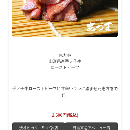
恵方巻
山形県産手ノ子牛
ローストビーフ
手ノ子牛ローストビーフに甘辛いタレに絡ませた恵方巻で
す。
2,500円(税込)
渋谷ヒカリエShinQs店
日吉東急アベニュー店