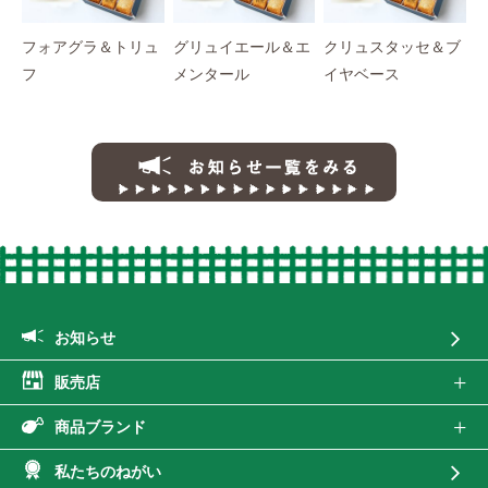
フォアグラ＆トリュ
グリュイエール＆エ
クリュスタッセ＆ブ
フ
メンタール
イヤベース
お知らせ一覧
お知らせ
販売店
商品ブランド
私たちのねがい