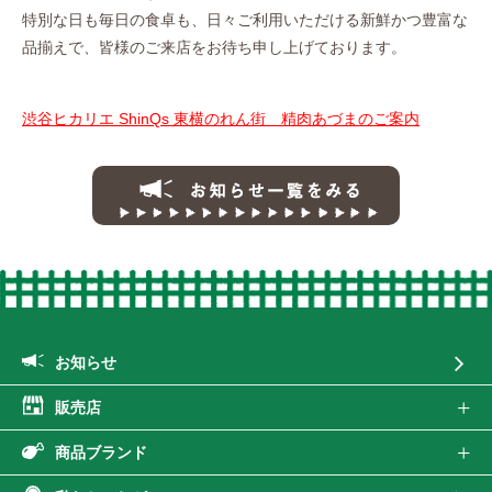
特別な日も毎日の食卓も、日々ご利用いただける新鮮かつ豊富な
品揃えで、皆様のご来店をお待ち申し上げております。
渋谷ヒカリエ ShinQs 東横のれん街 精肉あづまのご案内
お知らせ一覧
お知らせ
販売店
商品ブランド