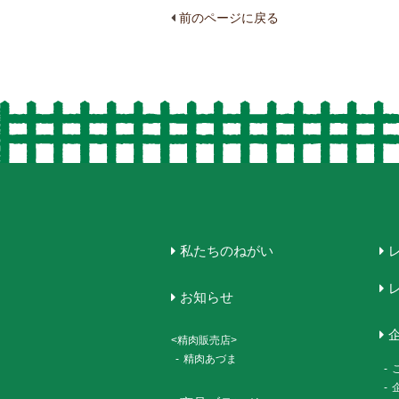
前のページに戻る
私たちのねがい
お知らせ
<精肉販売店>
-
精肉あづま
-
-