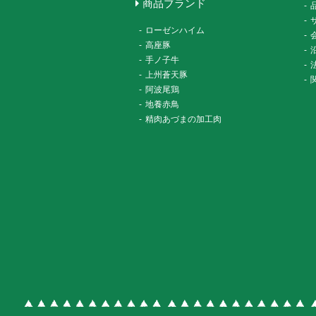
商品ブランド
-
-
-
ローゼンハイム
-
-
高座豚
-
-
手ノ子牛
-
-
上州蒼天豚
-
-
阿波尾鶏
-
地養赤鳥
-
精肉あづまの加工肉