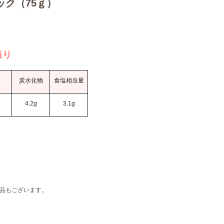
パック（75ｇ）
当り
炭水化物
食塩相当量
4.2g
3.1g
品もございます。