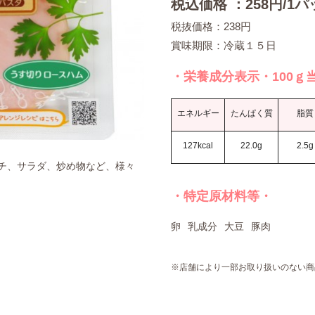
税込価格 ：258円/1
税抜価格：238円
賞味期限：冷蔵１５日
・栄養成分表示・100ｇ
エネルギー
たんぱく質
脂質
127kcal
22.0g
2.5g
チ、サラダ、炒め物など、様々
・特定原材料等・
卵
乳成分
大豆
豚肉
※店舗により一部お取り扱いのない商