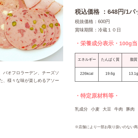
税込価格 ：648円/1パ
税抜価格：600円
賞味期限：冷蔵１０日
・栄養成分表示・100g
エネルギー
たんぱく質
脂質
、バオフロラーデン、チーズソ
226kcal
19.6g
13.1
た、様々な味が楽しめるアソー
・特定原材料等・
乳成分
小麦
大豆
牛肉
豚肉
※店舗により一部お取り扱いのない商