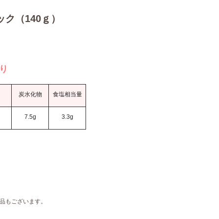
ック（140ｇ）
当り
炭水化物
食塩相当量
g
7.5g
3.3g
品もございます。