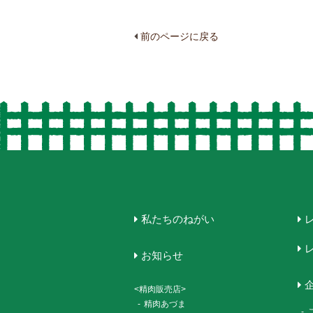
前のページに戻る
私たちのねがい
お知らせ
<精肉販売店>
-
精肉あづま
-