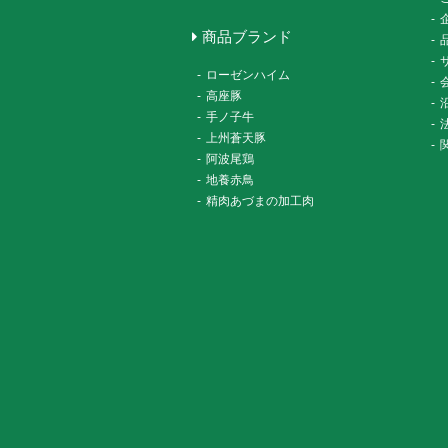
-
商品ブランド
-
-
-
ローゼンハイム
-
-
高座豚
-
-
手ノ子牛
-
-
上州蒼天豚
-
-
阿波尾鶏
-
地養赤鳥
-
精肉あづまの加工肉