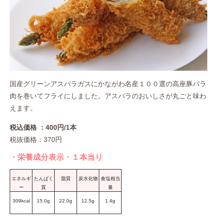
国産グリーンアスパラガスにかながわ名産１００選の高座豚バラ
肉を巻いてフライにしました。アスパラのおいしさが丸ごと味わ
えます。
税込価格 ：400円/1本
税抜価格：370円
・栄養成分表示・１本当り
エネルギ
たんぱく
脂質
炭水化物
食塩相当
ー
質
量
309kcal
15.0g
22.0g
12.5g
1.4g