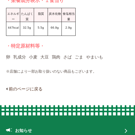
・栄養成分表示・１食当り
エネルギ
たんぱく
脂質
炭水化物
食塩相当
ー
質
量
447kcal
32.5g
5.5g
66.9g
2.9g
・特定原材料等・
卵
乳成分
小麦
大豆
鶏肉
さば
ごま
やまいも
※店舗により一部お取り扱いのない商品もございます。
前のページに戻る
お知らせ