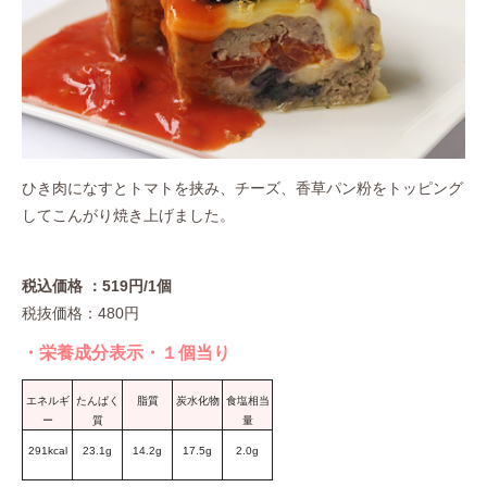
ひき肉になすとトマトを挟み、チーズ、香草パン粉をトッピング
してこんがり焼き上げました。
税込価格 ：519円/1個
税抜価格：480円
・栄養成分表示・１個当り
エネルギ
たんぱく
脂質
炭水化物
食塩相当
ー
質
量
291kcal
23.1g
14.2g
17.5g
2.0g