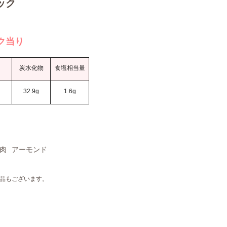
ック
ク当り
炭水化物
食塩相当量
g
32.9g
1.6g
肉
アーモンド
品もございます。