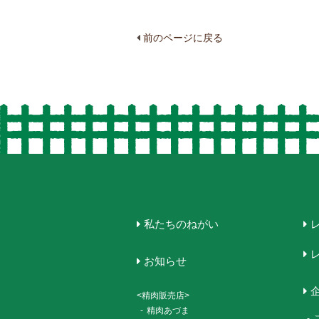
前のページに戻る
私たちのねがい
お知らせ
<精肉販売店>
-
精肉あづま
-