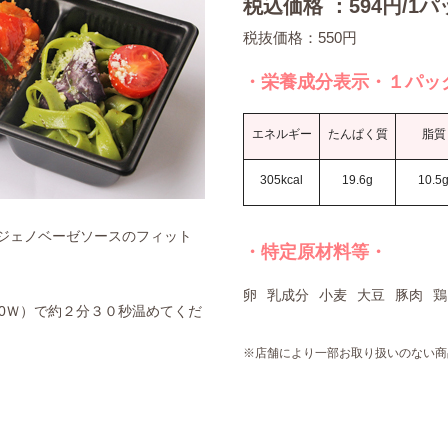
税込価格 ：594円/1パ
税抜価格：550円
・栄養成分表示・１パッ
エネルギー
たんぱく質
脂質
305kcal
19.6g
10.5
ジェノベーゼソースのフィット
・特定原材料等・
卵
乳成分
小麦
大豆
豚肉
鶏
0Ｗ）で約２分３０秒温めてくだ
※店舗により一部お取り扱いのない商