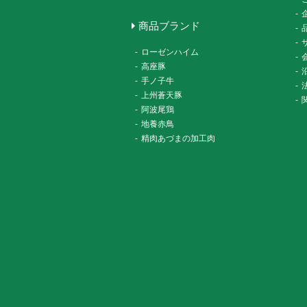
-
商品ブランド
-
-
-
ローゼンハイム
-
-
高座豚
-
-
手ノ子牛
-
-
上州蒼天豚
-
-
阿波尾鶏
-
地養赤鳥
-
精肉あづまの加工肉