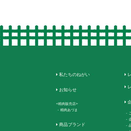
私たちのねがい
お知らせ
<精肉販売店>
-
精肉あづま
-
-
商品ブランド
-