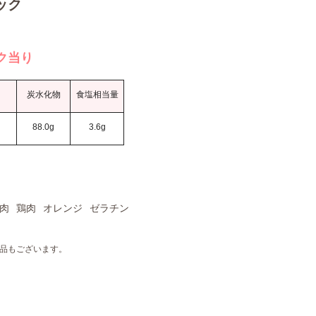
ック
ク当り
炭水化物
食塩相当量
g
88.0g
3.6g
肉
鶏肉
オレンジ
ゼラチン
品もございます。