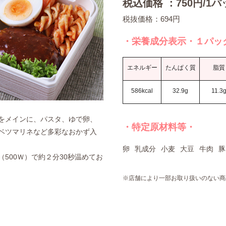
税込価格 ：750円/1パ
税抜価格：694円
・栄養成分表示・１パッ
エネルギー
たんぱく質
脂質
586kcal
32.9g
11.3
をメインに、パスタ、ゆで卵、
・特定原材料等・
ベツマリネなど多彩なおかず入
卵
乳成分
小麦
大豆
牛肉
豚
500Ｗ）で約２分30秒温めてお
※店舗により一部お取り扱いのない商