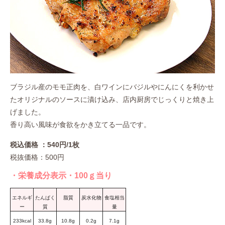
ブラジル産のモモ正肉を、白ワインにバジルやにんにくを利かせ
たオリジナルのソースに漬け込み、店内厨房でじっくりと焼き上
げました。
香り高い風味が食欲をかき立てる一品です。
税込価格 ：540円/1枚
税抜価格：500円
・栄養成分表示・100ｇ当り
エネルギ
たんぱく
脂質
炭水化物
食塩相当
ー
質
量
233kcal
33.8g
10.8g
0.2g
7.1g