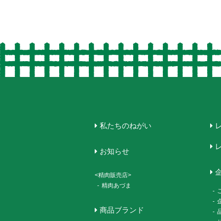
私たちのねがい
お知らせ
<精肉販売店>
-
精肉あづま
-
-
商品ブランド
-