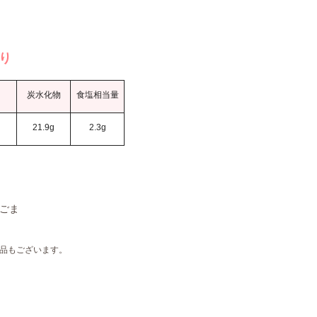
当り
炭水化物
食塩相当量
g
21.9g
2.3g
ごま
品もございます。