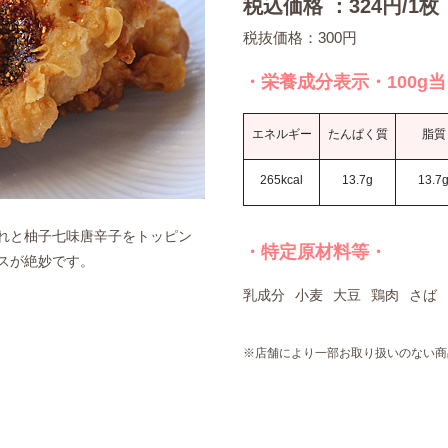
税込価格 ：324円/1枚
税抜価格：300円
・栄養成分表示・100g
エネルギー
たんぱく質
脂質
265kcal
13.7g
13.7
れと柚子七味唐辛子をトッピン
・特定原材料等・
スが絶妙です。
乳成分
小麦
大豆
鶏肉
さば
※店舗により一部お取り扱いのない商