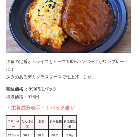
洋食の定番オムライスとビーフ100%ハンバーグがワンプレート
に！
深みのあるデミグラスソースで仕上げました。
税込価格 ：990円/1パック
税抜価格：916円
・栄養成分表示・１パック当り
エネルギ
たんぱく
脂質
炭水化物
食塩相当
ー
質
量
735kcal
59.2g
28.3g
60.7g
5.0g