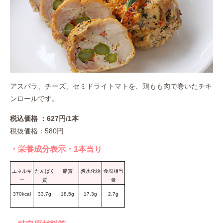
アスパラ、チーズ、セミドライトマトを、鶏もも肉で巻いたチキ
ンロールです。
税込価格 ：627円/1本
税抜価格：580円
・栄養成分表示・1本当り
エネルギ
たんぱく
脂質
炭水化物
食塩相当
ー
質
量
370kcal
33.7g
18.5g
17.3g
2.7g