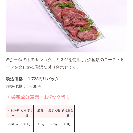
希少部位のトモサンカク、ミスジを使用した2種類のローストビ
ーフを楽しめる贅沢な盛り合わせです。
税込価格 ：1,728円/1パック
税抜価格：1,600円
・栄養成分表示・1パック当り
エネルギ
たんぱく
脂質
炭水化物
食塩相当
ー
質
量
266kcal
28.3g
15.8g
2.7g
3.3g