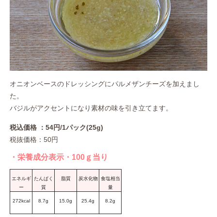
オニオンベースのドレッシングにパルメザンチーズを加えまし
た。
バジルがアクセントになり素材の味を引き立てます。
税込価格 ：54円/1パック(25g)
税抜価格：50円
・栄養成分表示・100ｇ当り
エネルギ
たんぱく
脂質
炭水化物
食塩相当
ー
質
量
272kcal
8.7g
15.0g
25.4g
8.2g