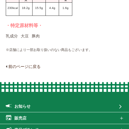
230kcal
18.2g
15.5g
4.4g
1.6g
・特定原材料等・
乳成分
大豆
豚肉
※店舗により一部お取り扱いのない商品もございます。
前のページに戻る
お知らせ
販売店