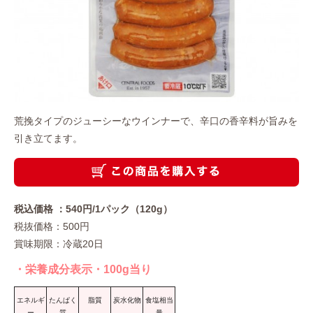
荒挽タイプのジューシーなウインナーで、辛口の香辛料が旨みを
引き立てます。
こ
税込価格 ：540円/1パック（120g）
税抜価格：500円
賞味期限：冷蔵20日
・栄養成分表示・100g当り
エネルギ
たんぱく
脂質
炭水化物
食塩相当
ー
質
量