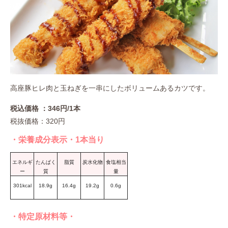
高座豚ヒレ肉と玉ねぎを一串にしたボリュームあるカツです。
税込価格 ：346円/1本
税抜価格：320円
・栄養成分表示・1本当り
エネルギ
たんぱく
脂質
炭水化物
食塩相当
ー
質
量
301kcal
18.9g
16.4g
19.2g
0.6g
・特定原材料等・