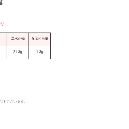
ｇ
当り
炭水化物
食塩相当量
g
21.3g
1.3g
品もございます。