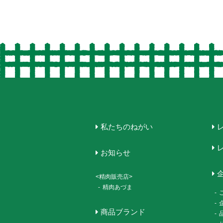
私たちのねがい
お知らせ
<精肉販売店>
-
精肉あづま
-
-
商品ブランド
-