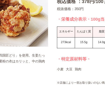
税込価格 ：378円/100
税抜価格：350円
・栄養成分表示・100g
エネルギー
たんぱく質
脂質
273kcal
15.5g
14.0
四国匠どり」を使用。生姜たっ
・特定原材料等・
栗粉の衣はカリッと、中の鶏肉
小麦
大豆
鶏肉
※店舗により一部お取り扱いのない商