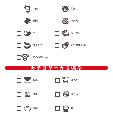
牛肉
豚肉
鶏肉
ひき肉
ハム
ベーコン
ウインナー
その他加工肉
その他加工品
和風
汁もの
洋風
サラダ
中華
鍋