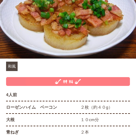
和風
4人前
ローゼンハイム ベーコン
２枚（約４０g）
大根
１０cm分
青ねぎ
２本