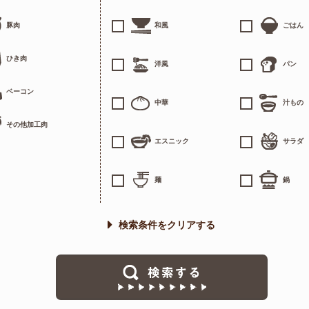
豚肉
和風
ごはん
ひき肉
洋風
パン
ベーコン
中華
汁もの
その他加工肉
エスニック
サラダ
麺
鍋
検索条件をクリアする