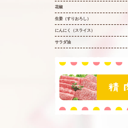
花椒
生姜（すりおろし）
にんにく（スライス）
サラダ油