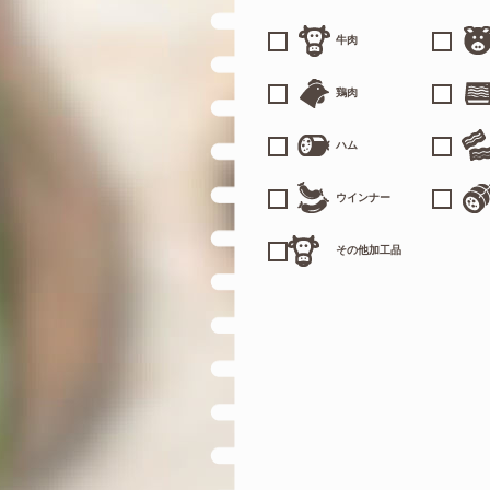
牛肉
鶏肉
ハム
ウインナー
その他加工品