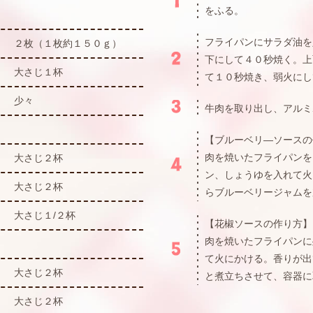
をふる。
フライパンにサラダ油を
２枚（１枚約１５０ｇ）
下にして４０秒焼く。上
大さじ１杯
て１０秒焼き、弱火にし
少々
牛肉を取り出し、アルミ
【ブルーベリ―ソースの
肉を焼いたフライパンを
大さじ２杯
ン、しょうゆを入れて火
大さじ２杯
らブルーベリージャムを
大さじ１/２杯
【花椒ソースの作り方】
肉を焼いたフライパンに
て火にかける。香りが出
大さじ２杯
と煮立ちさせて、容器に
大さじ２杯