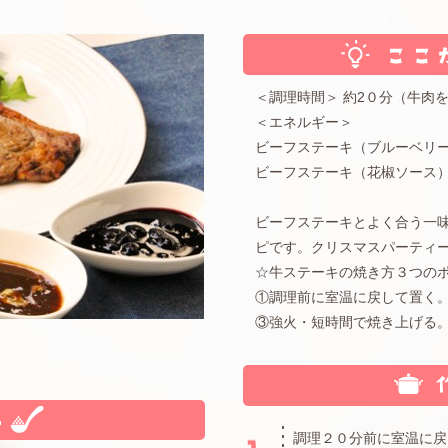
＜調理時間＞ 約2０分（牛肉
＜エネルギー＞
ビーフステーキ（ブルーベリー
ビーフステーキ（花椒ソース）
ビーフステーキとよく合う一
ピです。クリスマスパーティ
☆牛ステーキの焼き方３つの
①調理前に室温に戻して置く
③強火・短時間で焼き上げる
調理２０分前に室温に戻