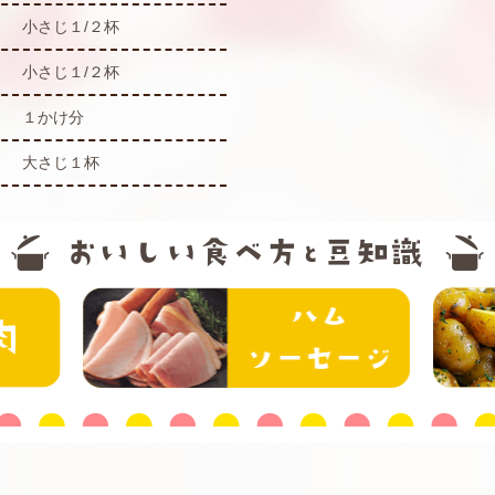
小さじ１/２杯
小さじ１/２杯
１かけ分
大さじ１杯
精肉
ハム・ソー