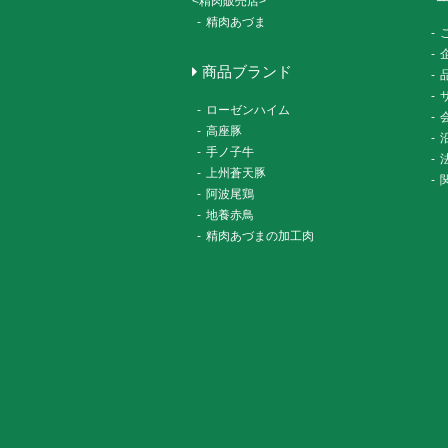
<精肉販売店>
-
精肉あづま
-
-
商品ブランド
-
-
-
ローゼンハイム
-
-
高座豚
-
-
手ノ子牛
-
-
上州蒼天豚
-
-
阿波尾鶏
-
地養赤鳥
-
精肉あづまの加工肉