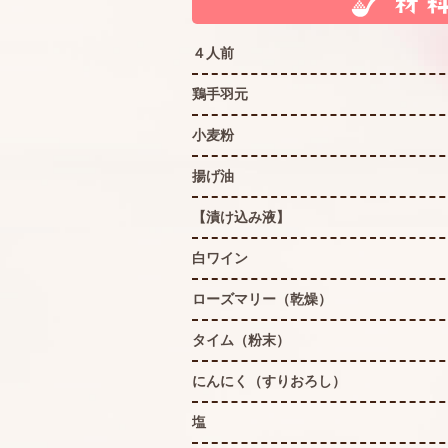
４人前
鶏手羽元
小麦粉
揚げ油
【漬け込み液】
白ワイン
ローズマリー（乾燥）
タイム（粉末）
にんにく（すりおろし）
塩