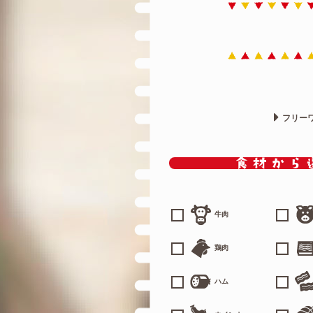
フリー
牛肉
鶏肉
ハム