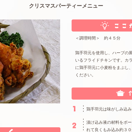
クリスマスパーティーメニュー
＜調理時間＞ 約４５分
鶏手羽元を使用し、ハーブの
いるフライドチキンです。カ
に鶏手羽元に小麦粉をまぶし
ください。
鶏手羽元は味がしみ込み
漬け込み液の材料をボー
れて良くもみ込み約３０