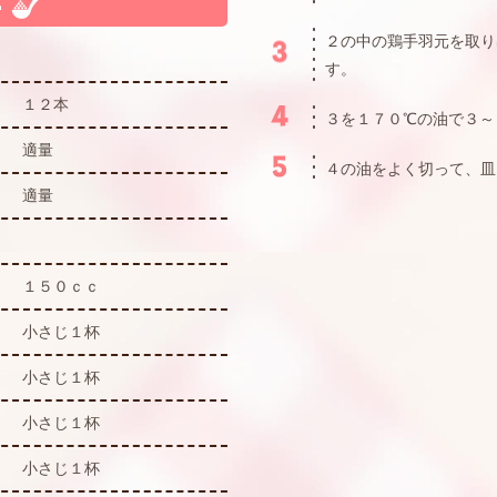
２の中の鶏手羽元を取り
す。
１２本
３を１７０℃の油で３～
適量
４の油をよく切って、皿
適量
１５０ｃｃ
小さじ１杯
小さじ１杯
小さじ１杯
小さじ１杯