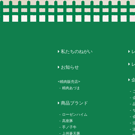
私たちのねがい
お知らせ
<精肉販売店>
-
精肉あづま
-
-
商品ブランド
-
-
-
ローゼンハイム
-
-
高座豚
-
-
手ノ子牛
-
-
上州蒼天豚