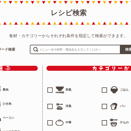
レシピ検索
食材・カテゴリーからそれぞれ条件を指定して検索ができます。
ワード検索
検
豚肉
和風
ごはん
ひき肉
洋風
パン
ベーコン
中華
汁もの