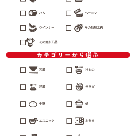
ハム
ベーコン
ウインナー
その他加工肉
その他加工品
和風
汁もの
洋風
サラダ
中華
鍋
エスニック
お弁当