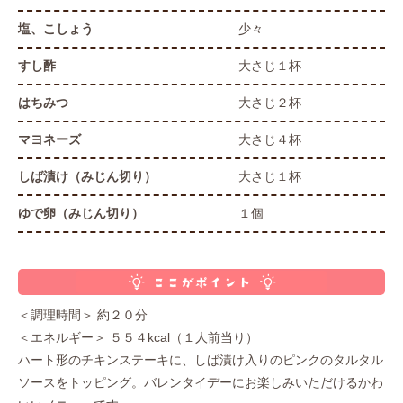
塩、こしょう
少々
すし酢
大さじ１杯
はちみつ
大さじ２杯
マヨネーズ
大さじ４杯
しば漬け（みじん切り）
大さじ１杯
ゆで卵（みじん切り）
１個
＜調理時間＞ 約２０分
＜エネルギー＞ ５５４kcal（１人前当り）
ハート形のチキンステーキに、しば漬け入りのピンクのタルタル
ソースをトッピング。バレンタイデーにお楽しみいただけるかわ