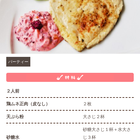
パーティー
２人前
鶏ムネ正肉（皮なし）
２枚
天ぷら粉
大さじ２杯
砂糖大さじ１杯＋水大さ
砂糖水
じ３杯