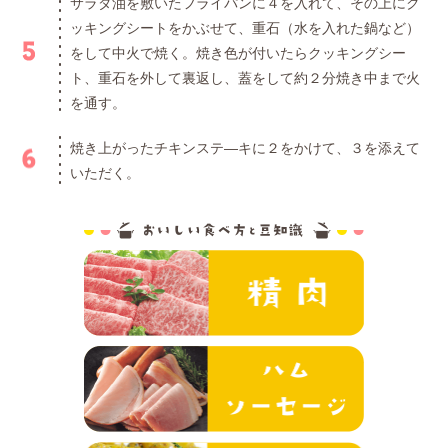
サラダ油を敷いたフライパンに４を入れて、その上にク
ッキングシートをかぶせて、重石（水を入れた鍋など）
をして中火で焼く。焼き色が付いたらクッキングシー
ト、重石を外して裏返し、蓋をして約２分焼き中まで火
を通す。
焼き上がったチキンステ―キに２をかけて、３を添えて
いただく。
おいしい食べ方と
精肉
ハム・ソーセ