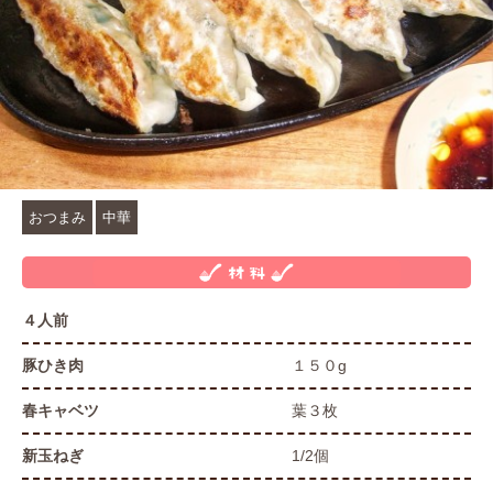
おつまみ
中華
４人前
豚ひき肉
１５０g
春キャベツ
葉３枚
新玉ねぎ
1/2個