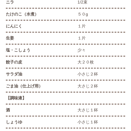
ニラ
1/2束
たけのこ（水煮）
５０g
にんにく
１片
生姜
１片
塩・こしょう
少々
餃子の皮
大２０枚
サラダ油
小さじ２杯
ごま油（仕上げ用）
大さじ２杯
【調味液】
酒
大さじ１杯
しょうゆ
小さじ１杯