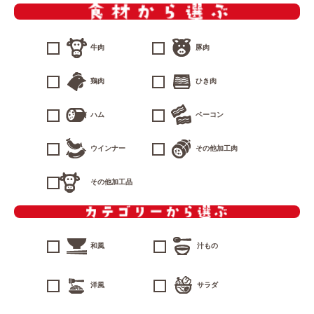
牛肉
豚肉
鶏肉
ひき肉
ハム
ベーコン
ウインナー
その他加工肉
その他加工品
和風
汁もの
洋風
サラダ