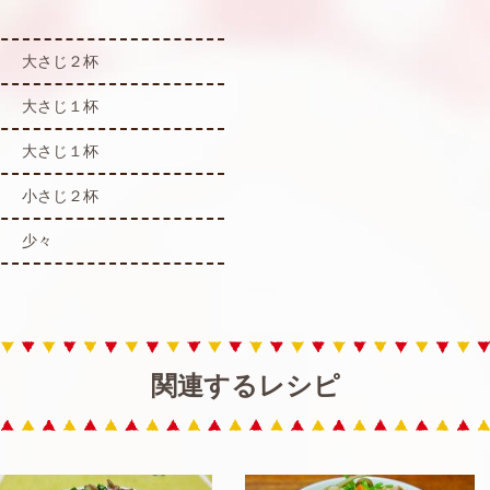
大さじ２杯
大さじ１杯
大さじ１杯
小さじ２杯
少々
関連するレシピ