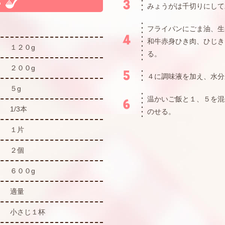
みょうがは千切りにして
フライパンにごま油、生
和牛赤身ひき肉、ひじき
１２０g
る。
２００g
４に調味液を加え、水分
５g
温かいご飯と１、５を混
1/3本
のせる。
１片
２個
６００g
適量
小さじ１杯