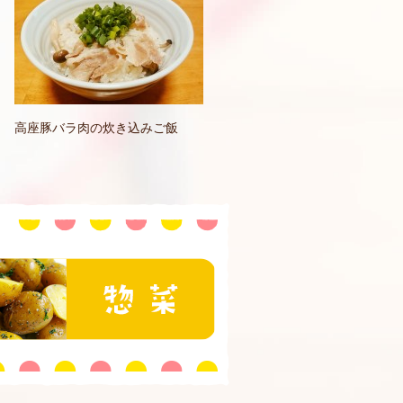
高座豚バラ肉の炊き込みご飯
おいしい食べ方と豆知識
セージ
惣菜