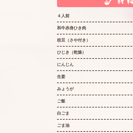
４人前
和牛赤身ひき肉
枝豆（さや付き）
ひじき（乾燥）
にんじん
生姜
みょうが
ご飯
白ごま
ごま油