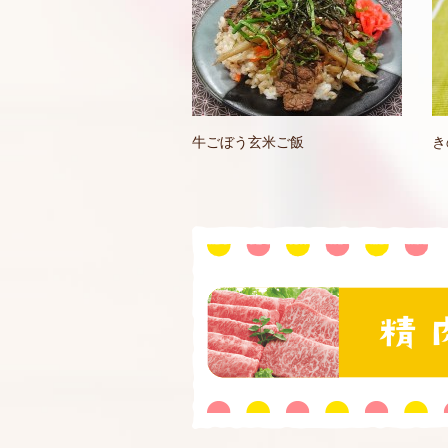
牛ごぼう玄米ご飯
き