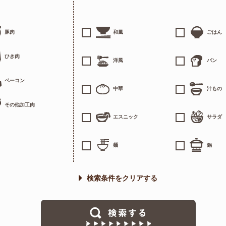
豚肉
和風
ごはん
ひき肉
洋風
パン
ベーコン
中華
汁もの
その他加工肉
エスニック
サラダ
麺
鍋
検索条件をクリアする