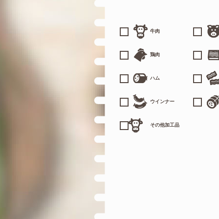
牛肉
鶏肉
ハム
ウインナー
その他加工品