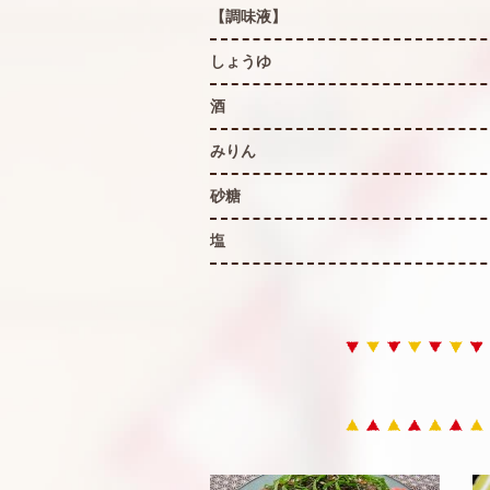
【調味液】
しょうゆ
酒
みりん
砂糖
塩