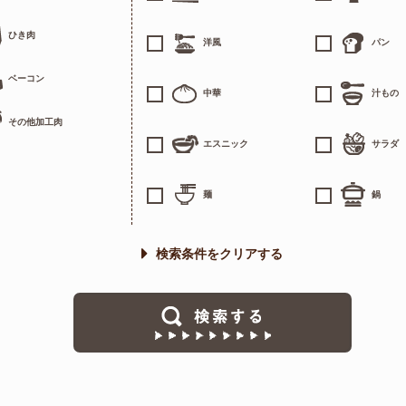
ひき肉
洋風
パン
ベーコン
中華
汁もの
その他加工肉
エスニック
サラダ
麺
鍋
検索条件をクリアする