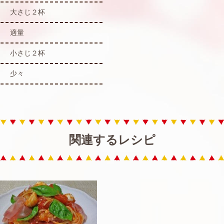
大さじ２杯
適量
小さじ２杯
少々
関連するレシピ