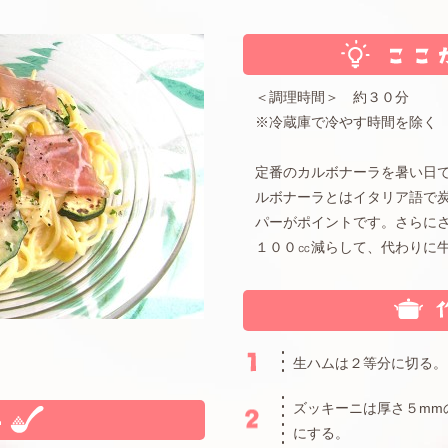
＜調理時間＞ 約３０分
※冷蔵庫で冷やす時間を除く
定番のカルボナーラを暑い日
ルボナーラとはイタリア語で
パーがポイントです。さらに
１００㏄減らして、代わりに
生ハムは２等分に切る。
ズッキーニは厚さ５mm
にする。