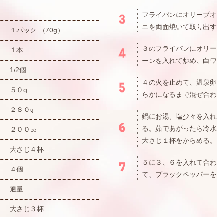
フライパンにオリーブオ
ニを両面焼いて取り出す
１パック （70g）
３のフライパンにオリー
１本
ーンを入れて炒め、白ワ
1/2個
４の火を止めて、温泉卵
５０g
らかになるまで混ぜ合わ
２８０g
鍋にお湯、塩少々を入れ
る。茹であがったら冷水
２００㏄
大さじ１杯をからめる。
大さじ４杯
５に３、６を入れて合わ
４個
て、ブラックペッパーを
適量
大さじ３杯