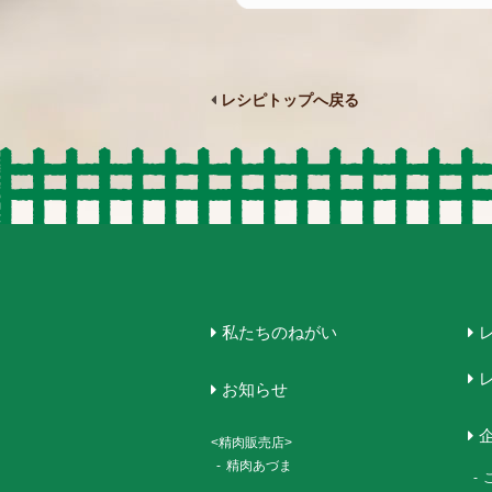
レシピトップへ戻る
私たちのねがい
お知らせ
<精肉販売店>
-
精肉あづま
-