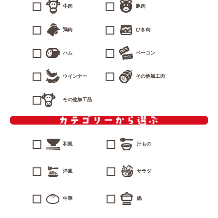
牛肉
豚肉
鶏肉
ひき肉
ハム
ベーコン
ウインナー
その他加工肉
その他加工品
和風
汁もの
洋風
サラダ
中華
鍋