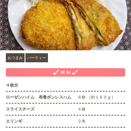
おつまみ
パーティー
４枚分
ローゼンハイム 布巻ボンレスハム
８枚 （約１６０ｇ）
スライスチーズ
４枚
エリンギ
２本