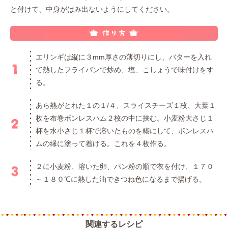
と付けて、中身がはみ出ないようにしてください。
エリンギは縦に３mm厚さの薄切りにし、バターを入れ
て熱したフライパンで炒め、塩、こしょうで味付けをす
る。
あら熱がとれた１の１/４、スライスチーズ１枚、大葉１
枚を布巻ボンレスハム２枚の中に挟む。小麦粉大さじ１
杯を水小さじ１杯で溶いたものを糊にして、ボンレスハ
ムの縁に塗って着ける。これを４枚作る。
２に小麦粉、溶いた卵、パン粉の順で衣を付け、１７０
～１８０℃に熱した油できつね色になるまで揚げる。
関連するレシピ