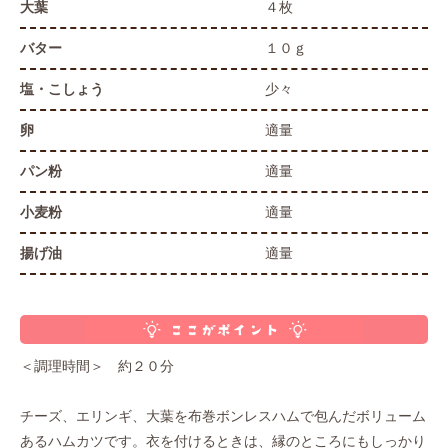
大葉
４枚
バター
１０ｇ
塩・こしょう
少々
卵
適量
パン粉
適量
小麦粉
適量
揚げ油
適量
＜調理時間＞ 約２０分
チーズ、エリンギ、大葉を布巻ボンレスハムで包んだボリューム
あるハムカツです。衣を付けるときは、縁のところにもしっかり