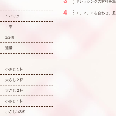
ドレッシングの材料を混
１、２、３を合わせ、皿
１パック
１束
1/2個
適量
小さじ１杯
大さじ２杯
大さじ２杯
小さじ１杯
小さじ1/2杯