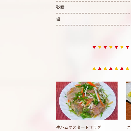
砂糖
塩
生ハムマスタードサラダ
ク