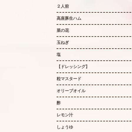
２人前
高座豚生ハム
菜の花
玉ねぎ
塩
【ドレッシング】
粒マスタード
オリーブオイル
酢
レモン汁
しょうゆ