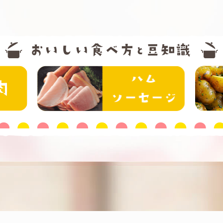
精肉
ハム・ソー