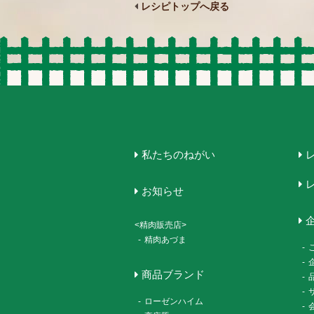
レシピトップへ戻る
私たちのねがい
お知らせ
<精肉販売店>
-
精肉あづま
-
-
商品ブランド
-
-
-
ローゼンハイム
-