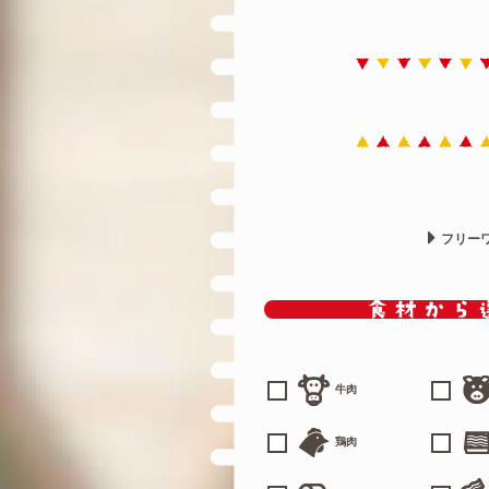
フリー
牛肉
鶏肉