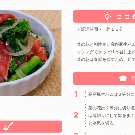
＜調理時間＞ 約１５分
菜の花と相性良い高座豚生ハ
ッシングでさっぱりと召し上
菜の花は食感を残すため、茹
高座豚生ハムは２等分に
菜の花は２等分に切り塩
は薄切りにして塩をまぶ
と水気を切る。