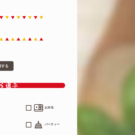
索する
お弁当
パーティー