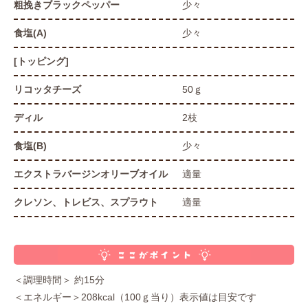
粗挽きブラックペッパー
少々
食塩(A)
少々
[トッピング]
リコッタチーズ
50ｇ
ディル
2枝
食塩(B)
少々
エクストラバージンオリーブオイル
適量
クレソン、トレビス、スプラウト
適量
＜調理時間＞ 約15分
＜エネルギー＞208kcal（100ｇ当り）表示値は目安です