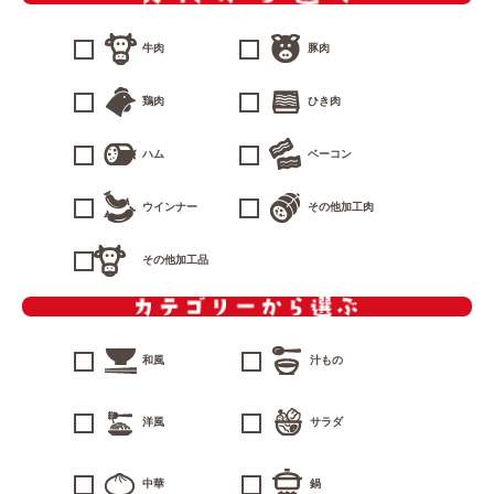
牛肉
豚肉
鶏肉
ひき肉
ハム
ベーコン
ウインナー
その他加工肉
その他加工品
和風
汁もの
洋風
サラダ
中華
鍋