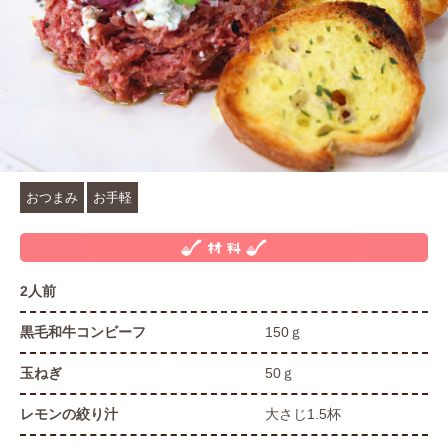
おつまみ
お手軽
2人前
黒毛和牛コンビーフ
150ｇ
玉ねぎ
50ｇ
レモンの絞り汁
大さじ1.5杯