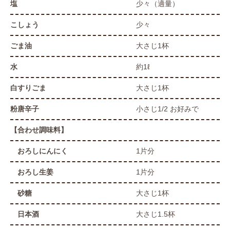
塩
少々（適量）
こしょう
少々
ごま油
大さじ1杯
水
約1ℓ
白すりごま
大さじ1杯
粉唐辛子
小さじ1/2 お好みで
【合わせ調味料】
おろしにんにく
1片分
おろし生姜
1片分
砂糖
大さじ1杯
日本酒
大さじ1.5杯