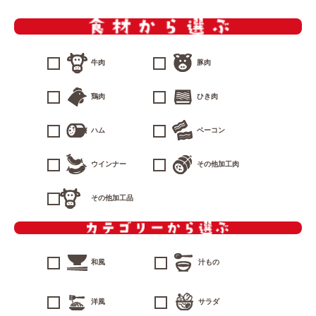
牛肉
豚肉
鶏肉
ひき肉
ハム
ベーコン
ウインナー
その他加工肉
その他加工品
和風
汁もの
洋風
サラダ