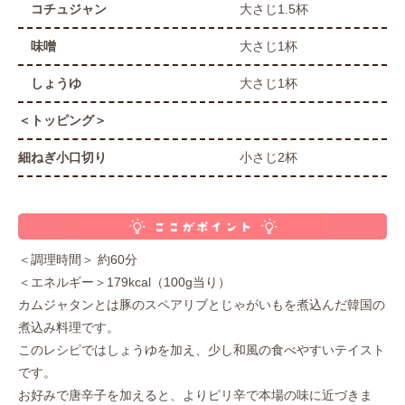
コチュジャン
大さじ1.5杯
味噌
大さじ1杯
しょうゆ
大さじ1杯
＜トッピング＞
細ねぎ小口切り
小さじ2杯
＜調理時間＞ 約60分
＜エネルギー＞179kcal（100g当り）
カムジャタンとは豚のスペアリブとじゃがいもを煮込んだ韓国の
煮込み料理です。
このレシピではしょうゆを加え、少し和風の食べやすいテイスト
です。
お好みで唐辛子を加えると、よりピリ辛で本場の味に近づきま