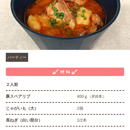
パーティー
２人前
豚スペアリブ
400ｇ（約8本）
じゃがいも（大）
2個
長ねぎ（白い部分）
1/2本