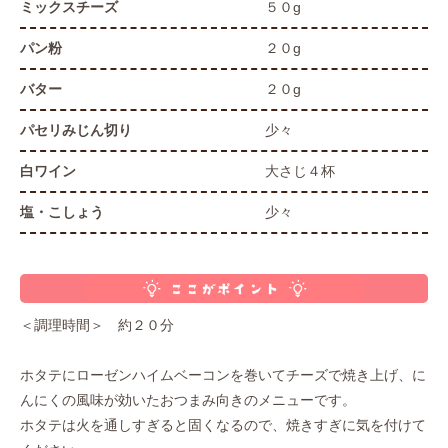
ミックスチーズ
５０g
パン粉
２０g
バター
２０g
パセリみじん切り
少々
白ワイン
大さじ４杯
塩・こしょう
少々
＜調理時間＞ 約２０分
ホタテにローゼンハイムベーコンを巻いてチーズで焼き上げ、に
んにくの風味が効いたおつまみ向きのメニューです。
ホタテは火を通しすぎると固くなるので、焼きすぎに気を付けて