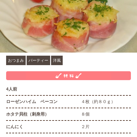
おつまみ
パーティー
洋風
4人前
ローゼンハイム ベーコン
４枚（約８０ｇ）
ホタテ貝柱（刺身用）
８個
にんにく
２片