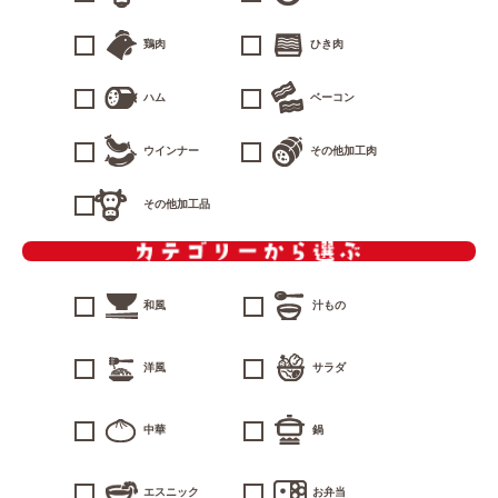
鶏肉
ひき肉
ハム
ベーコン
ウインナー
その他加工肉
その他加工品
和風
汁もの
洋風
サラダ
中華
鍋
エスニック
お弁当