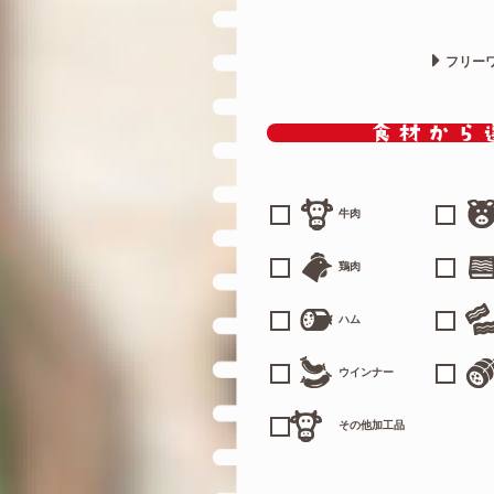
フリー
牛肉
鶏肉
ハム
ウインナー
その他加工品