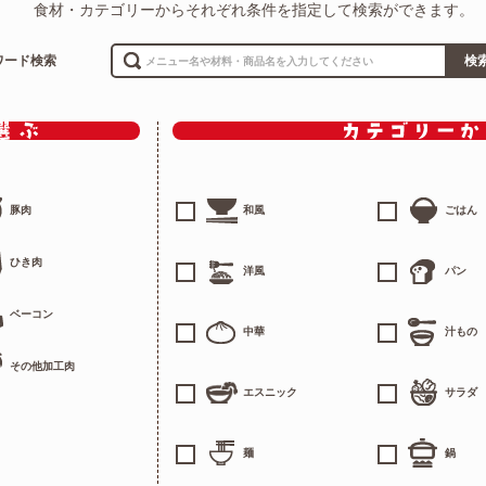
食材・カテゴリーからそれぞれ条件を指定して検索ができます。
ワード検索
検
豚肉
和風
ごはん
ひき肉
洋風
パン
ベーコン
中華
汁もの
その他加工肉
エスニック
サラダ
麺
鍋