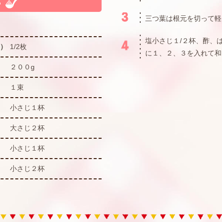
三つ葉は根元を切って軽
塩小さじ１/２杯、酢、
ー）
1/2枚
に１、２、３を入れて和
２００g
１束
小さじ１杯
大さじ２杯
小さじ１杯
小さじ２杯