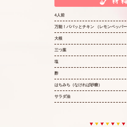
4人前
万能！パパッとチキン （レモンペッパ
大根
三つ葉
塩
酢
はちみち（なければ砂糖）
サラダ油