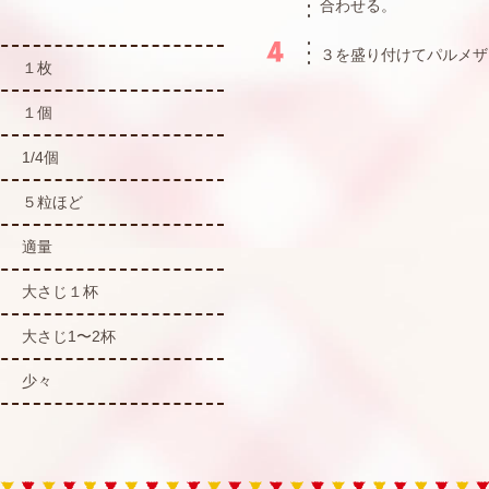
合わせる。
３を盛り付けてパルメザ
１枚
１個
1/4個
５粒ほど
適量
大さじ１杯
大さじ1〜2杯
少々