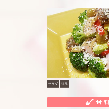
サラダ
洋風