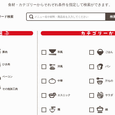
食材・カテゴリーからそれぞれ条件を指定して検索ができます。
ワード検索
検
豚肉
和風
ごはん
ひき肉
洋風
パン
ベーコン
中華
汁もの
その他加工肉
エスニック
サラダ
麺
鍋