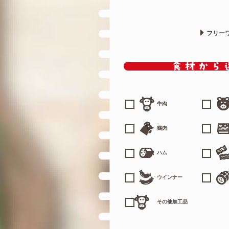
フリー
牛肉
鶏肉
ハム
ウインナー
その他加工品